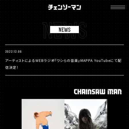
チ
ェ
ン
ソ
ー
マ
ン
2022.12.06
アーティストによるWEBラジオ『ワシらの音楽』MAPPA YouTubeにて配
信決定！