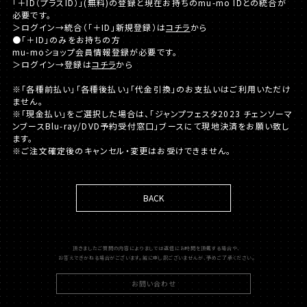
「＋ID（プラスID）」(無料)の登録と現在お持ちのmu-mo IDとの統合が
必要です。
＞ログイン→統合（「＋ID」新規登録）は
コチラ
から
●「＋ID」のみをお持ちの方
mu-moショップ会員情報登録が必要です。
＞ログイン→登録は
コチラ
から
※「各種前払い」「各種後払い」「代金引換」のお支払いはご利用いただけ
ません。
※「現金払い」をご選択した場合は、「ジャンプフェスタ2023 チェンソーマ
ンブースBlu-ray/DVD予約受付窓口」ブースにて現地決済をお願い致し
ます。
※ご注文確定後のキャンセル・変更はお受けできません。
BACK
頂きましたご質問の内容によりましては返信にお時間を頂戴する場合や、
お答えできかねる場合がございます。誠に申し訳ございませんが、予めご了承ください。
お問い合わせ