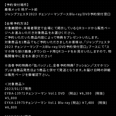
【予約受付場所】
幕張メッセ 桃ゲート前
ジャンプフェスタ2023 チェンソーマンブースBlu-ray/DVD予約受付窓口
【会場予約方法】
対象期間中、来場者限定で会場にて掲示しているQRコードから販売ペー
ジへお進みいただき対象商品をお選びください。
ご予約いただいた商品内容によって特典をプレゼントいたします。
対象商品を1商品でもご予約いただきましたお客様は、「ジャンプフェスタ
2023 チェンソーマンブースBlu-ray/DVD予約受付窓口」ブースにて「ス
マホ待ち受け画像」ダウンロード用QRコードをお見せいたしますので、物
販開催中に足をお運びください！
※各巻予約特典の「缶バッジ」と、全巻予約特典「クッション」「スマホリン
グ」は各商品発売日より商品と併せて発送となります。お届け日時の詳細
は販売ページを御確認下さい。
＜対象商品＞
2023/01/27発売
EYBA-13971チェンソーマン Vol.1 DVD (税込) ￥6,380 (税抜)
￥5,800
EYXA-13975チェンソーマン Vol.1 Blu-ray (税込) ￥7,480 (税抜)
￥6,800