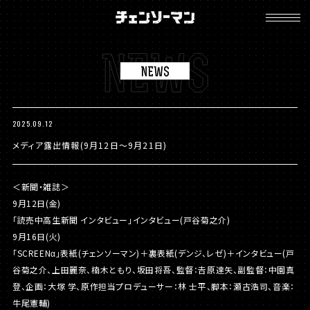
チ
ェ
ン
ソ
ー
マ
ン
2025.09.12
メディア露出情報(9月12日～9月21日)
＜新聞・雑誌＞
9月12日(金)
「読売中高生新聞 インタビュー」インタビュー(戸谷菊之介)
9月16日(火)
「SCREENα」表紙(チェンソーマン)＋裏表紙(デンジ、レゼ)＋インタビュー(戸
谷菊之介、上田麗奈、楠木ともり、坂田将吾、監督：𠮷原達矢、副監督：中園真
登、企画：大塚 学、原作担当プロデューサー：林 士平、脚本：瀬古浩司、音楽：
牛尾憲輔)