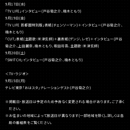
9月17日(水)
「TV LIFE」インタビュー(戸谷菊之介、楠木ともり)
9月19日(金)
「TV LIFE 首都圏特別版」表紙(チェンソーマン)＋インタビュー(戸谷菊之介、
楠木ともり)
「CUT」表紙(主題歌：米津玄師)＋裏表紙(デンジ、レゼ)＋インタビュー(戸谷
菊之介、上田麗奈、楠木ともり、坂田将吾、主題歌：米津玄師)
9月20日(土)
「SWITCH」インタビュー(戸谷菊之介、楠木ともり)
＜TV・ラジオ＞
9月15日(月)
テレビ東京「おはスタ」ナレーションゲスト(戸谷菊之介)
※掲載日・放送日は予定のため予告なく変更される場合があります。ご了承く
ださい。
※お住まいの地域によって放送日が異なります(一部地域を除く)。詳しくは各
局の番組表をご覧ください。