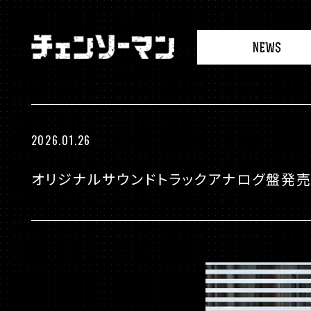
N
チ
E
ェ
W
ン
S
ソ
ー
マ
2026.01.26
ン
オリジナルサウンドトラックアナログ盤発売決定