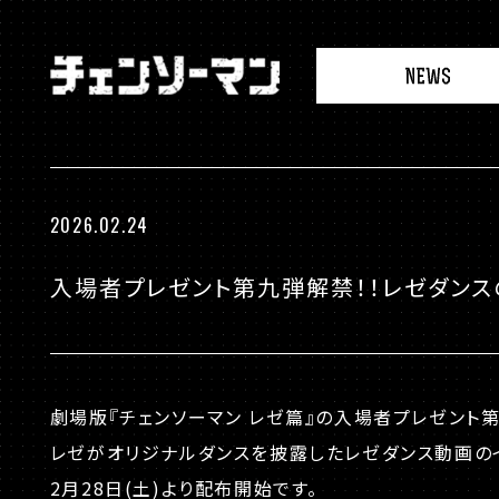
N
チ
E
ェ
W
ン
S
ソ
ー
マ
2026.02.24
ン
入場者プレゼント第九弾解禁！！レゼダンス
劇場版『チェンソーマン レゼ篇』の入場者プレゼント第
レゼがオリジナルダンスを披露したレゼダンス動画のイ
2月28日(土)より配布開始です。